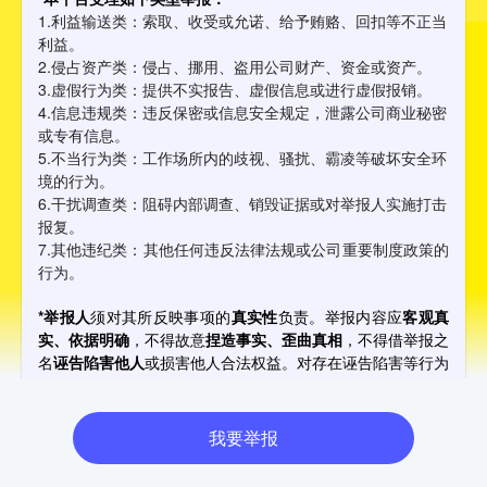
1.利益输送类：索取、收受或允诺、给予贿赂、回扣等不正当
利益。
2.侵占资产类：侵占、挪用、盗用公司财产、资金或资产。
3.虚假行为类：提供不实报告、虚假信息或进行虚假报销。
4.信息违规类：违反保密或信息安全规定，泄露公司商业秘密
或专有信息。
5.不当行为类：工作场所内的歧视、骚扰、霸凌等破坏安全环
境的行为。
6.干扰调查类：阻碍内部调查、销毁证据或对举报人实施打击
报复。
7.其他违纪类：其他任何违反法律法规或公司重要制度政策的
行为。
*
举报人
须对其所反映事项的
真实性
负责。举报内容应
客观真
实、依据明确
，不得故意
捏造事实、歪曲真相
，不得借举报之
名
诬告陷害他人
或损害他人合法权益。对存在诬告陷害等行为
的，公司依法依规追究相应责任。
*
我们鼓励实名举报，有助于我们更高效地核实举报内容，并
我要举报
对调查结果给予及时反馈。
*
与我们联系的其他方式：